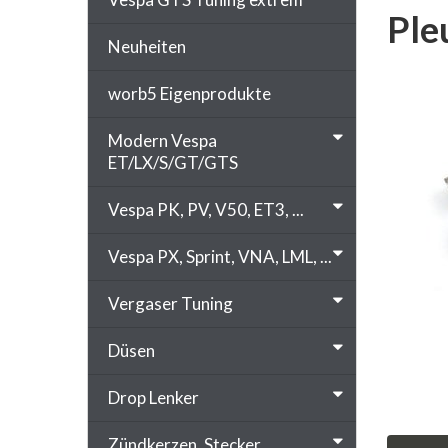
Ple
Neuheiten
worb5 Eigenprodukte
Modern Vespa
ET/LX/S/GT/GTS
Vespa PK, PV, V50, ET3, ...
Vespa PX, Sprint, VNA, LML, ...
Vergaser Tuning
Düsen
Drop Lenker
Zündkerzen, Stecker, ...