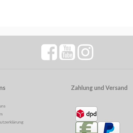
ns
Zahlung und Versand
uns
um
utzerklärung