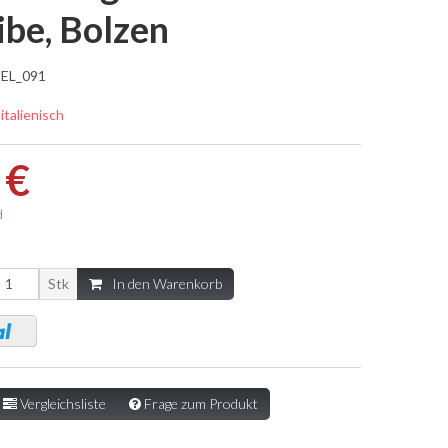
ibe, Bolzen
EL_091
 italienisch
 €
d
Stk
In den Warenkorb
Vergleichsliste
Frage zum Produkt