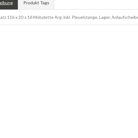
eibung
Produkt Tags
atz 116 x 20 x 16 Mobylette Arg. inkl. Pleuelstange, Lager, Anlaufscheib