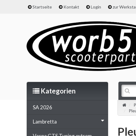
Startseite
Kontakt
Login
zur Werkst
Kategorien
P
SA 2026
Ple
Lambretta
Ple
Vespa GTS Tuning extrem