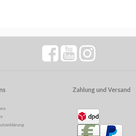
ns
Zahlung und Versand
uns
um
utzerklärung