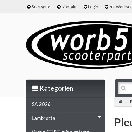
Startseite
Kontakt
Login
zur Werkst
Kategorien
P
SA 2026
Lambretta
Ple
Vespa GTS Tuning extrem