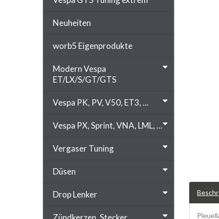
Neuheiten
worb5 Eigenprodukte
Modern Vespa
ET/LX/S/GT/GTS
Vespa PK, PV, V50, ET3, ...
Vespa PX, Sprint, VNA, LML, ...
Vergaser Tuning
Düsen
Beschr
Drop Lenker
Pleuell
Zündkerzen, Stecker, ...