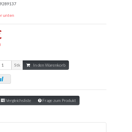
9289137
er unten
€
d
Stk
In den Warenkorb
Vergleichsliste
Frage zum Produkt