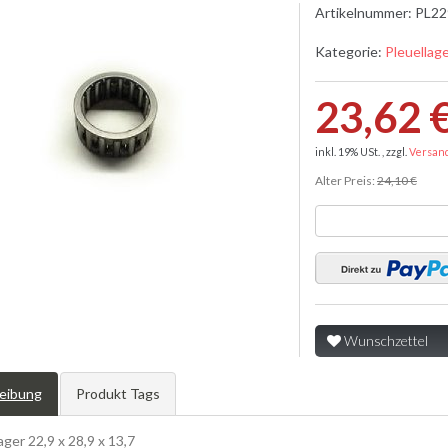
Artikelnummer:
PL22
Kategorie:
Pleuellag
23,62 
inkl. 19% USt. , zzgl.
Versan
Alter Preis:
24,10 €
Wunschzettel
eibung
Produkt Tags
ager 22,9 x 28,9 x 13,7