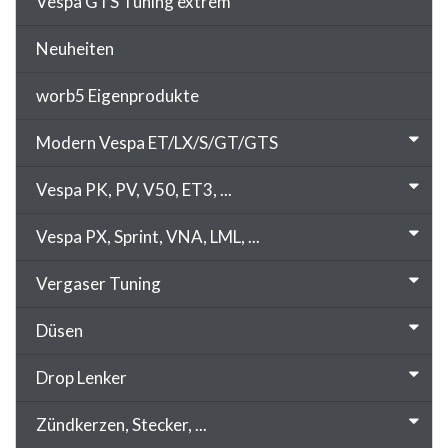
Vespa GTS Tuning extrem
Neuheiten
worb5 Eigenprodukte
Modern Vespa ET/LX/S/GT/GTS
Vespa PK, PV, V50, ET3, ...
Vespa PX, Sprint, VNA, LML, ...
Vergaser Tuning
Düsen
Drop Lenker
Zündkerzen, Stecker, ...