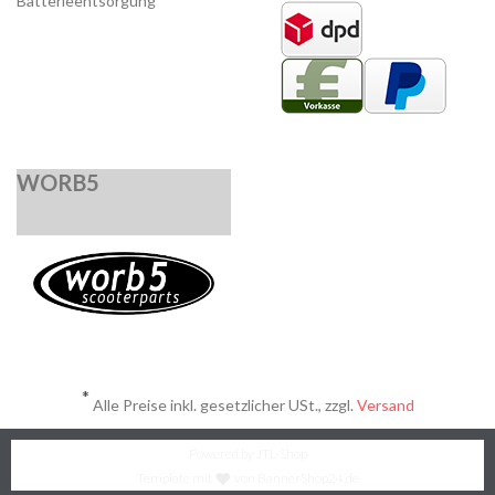
Batterieentsorgung
WORB5
*
Alle Preise inkl. gesetzlicher USt., zzgl.
Versand
Powered by
JTL-Shop
Template mit
von BannerShop24.de