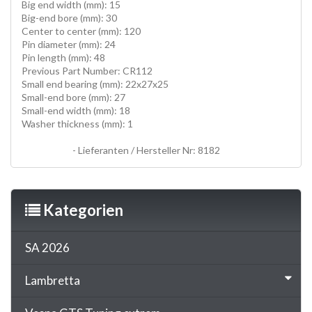
Big end width (mm): 15
Big-end bore (mm): 30
Center to center (mm): 120
Pin diameter (mm): 24
Pin length (mm): 48
Previous Part Number: CR112
Small end bearing (mm): 22x27x25
Small-end bore (mm): 27
Small-end width (mm): 18
Washer thickness (mm): 1
PLEUELE, HUBZAPFEN, conrods, HOT ROD KITS, hotrod
conrod kits
- Lieferanten / Hersteller Nr: 8182
Kategorien
SA 2026
Lambretta