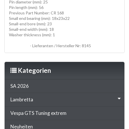
Pin diameter (mm): 25
Pin length (mm): 56
Previous Part Number: CR 168
Small end bearing (mm): 18x23x22
Small-end bore (mm): 23
Small-end width (mm): 18
Washer thickness (mm): 1
PLEUELE, HUBZAPFEN, conrods, HOT ROD KITS, hotrod
conrod kits
- Lieferanten / Hersteller Nr: 8145
Kategorien
SA 2026
Lambretta
Vespa GTS Tuning extrem
Neuheiten