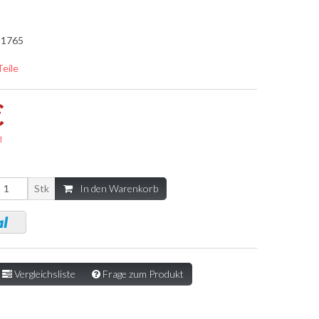
1765
Teile
€
d
Stk
In den Warenkorb
Vergleichsliste
Frage zum Produkt