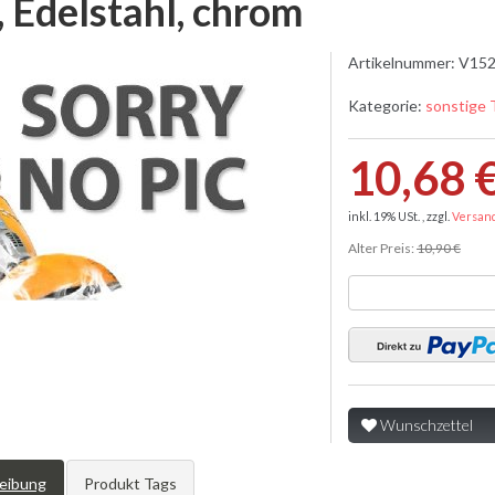
 Edelstahl, chrom
Artikelnummer:
V152
Kategorie:
sonstige 
10,68 
inkl. 19% USt. , zzgl.
Versan
Alter Preis:
10,90 €
Wunschzettel
eibung
Produkt Tags