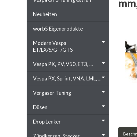
mm,
Neuheiten
worb5 Eigenprodukte
Modern Vespa
ET/LX/S/GT/GTS
Vespa PK, PV, V50, ET3, ...
Vespa PX, Sprint, VNA, LML, ...
Vergaser Tuning
Düsen
Drop Lenker
Beschr
Zündkerzen, Stecker, ...