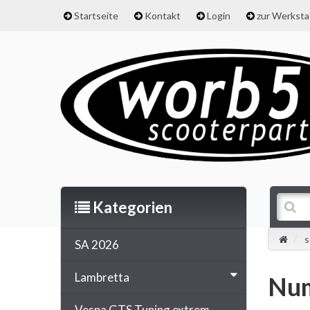
Startseite
Kontakt
Login
zur Werkst
Kategorien
s
SA 2026
Lambretta
Num
Vespa GTS Tuning extrem