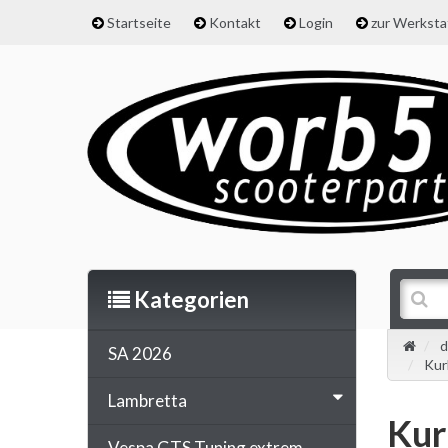
Startseite
Kontakt
Login
zur Werkst
Kategorien
d
SA 2026
Kur
Lambretta
Kur
Vespa GTS Tuning extrem