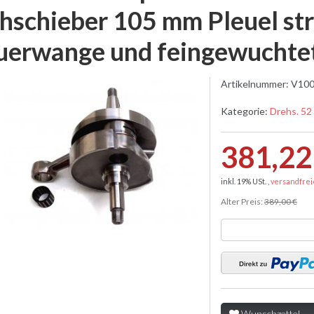
hschieber 105 mm Pleuel st
uerwange und feingewuchte
Artikelnummer:
V100
Kategorie:
Drehs. 52
381,22
inkl. 19% USt. ,
versandfrei
Alter Preis:
389,00 €
Wunschzettel