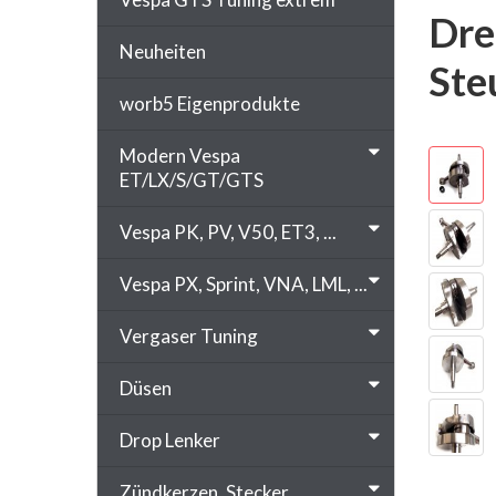
Dre
Neuheiten
Ste
worb5 Eigenprodukte
Modern Vespa
ET/LX/S/GT/GTS
Vespa PK, PV, V50, ET3, ...
Vespa PX, Sprint, VNA, LML, ...
Vergaser Tuning
Düsen
Drop Lenker
Zündkerzen, Stecker, ...