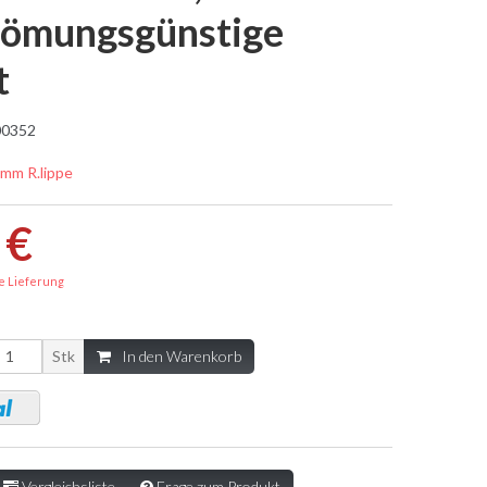
römungsgünstige
t
0352
 mm R.lippe
 €
e Lieferung
Stk
In den Warenkorb
Vergleichsliste
Frage zum Produkt