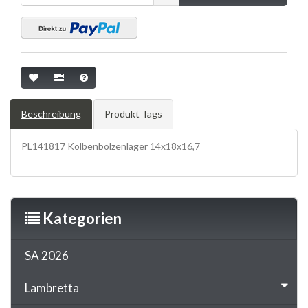
Beschreibung
Produkt Tags
PL141817 Kolbenbolzenlager 14x18x16,7
PLEULE,
HUBZAPFEN, conrods, KOLBENBOLZENLAGER, small end
Kategorien
SA 2026
Lambretta