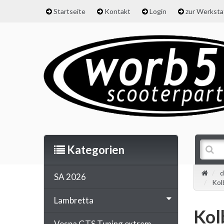
Startseite
Kontakt
Login
zur Werkst
Kategorien
d
SA 2026
Kol
Lambretta
Kol
Vespa GTS Tuning extrem