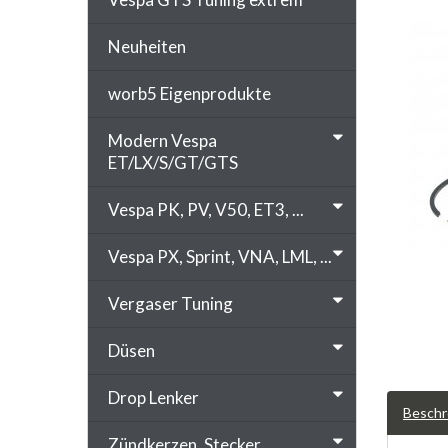
Neuheiten
worb5 Eigenprodukte
Modern Vespa
ET/LX/S/GT/GTS
Vespa PK, PV, V50, ET3, ...
Vespa PX, Sprint, VNA, LML, ...
Vergaser Tuning
Düsen
Drop Lenker
Beschr
Zündkerzen, Stecker, ...