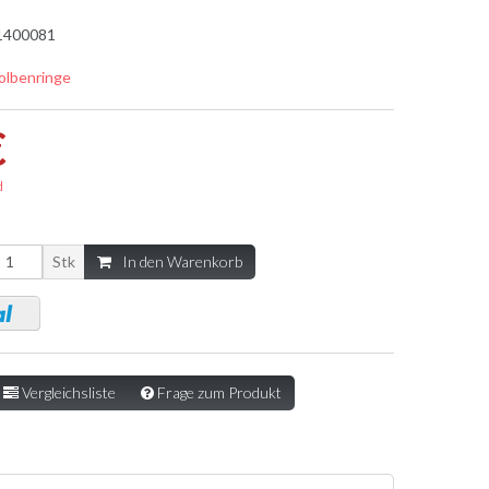
1400081
olbenringe
€
d
Stk
In den Warenkorb
Vergleichsliste
Frage zum Produkt