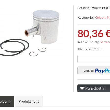
Artikelnummer:
POL
Kategorie:
Kolben, K
80,36 
inkl. 19% USt. , zzgl.
Versan
Alter Preis:
82,00 €
Wunschzettel
eibung
Produkt Tags