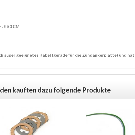
 JE 50 CM
ch super geeignetes Kabel (gerade für die Zündankerplatte) und natü
G, ELEKTRIK, ignition, electric, KLEINTEILE, stuff
den kauften dazu folgende Produkte