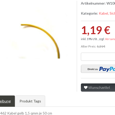
Artikelnummer:
W10
Kategorie:
Kabel, Si
1,19 €
inkl. 19% USt. , zzgl.
Versan
Alter Preis:
1,21 €
Wunschzettel
eibung
Produkt Tags
62 Kabel gelb 1,5 qmm je 50 cm