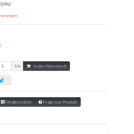
02462
cherungen
d
Stk
In den Warenkorb
Vergleichsliste
Frage zum Produkt