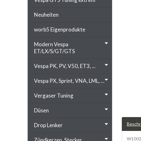
Neuheiten
worb5 Eigenprodukte
Modern Vespa
ET/LX/S/GT/GTS
Vespa PK, PV, V50, ET3, ...
Vespa PX, Sprint, VNA, LML, ...
Vergaser Tuning
Düsen
Beschr
Drop Lenker
W10024
Zündkerzen, Stecker, ...