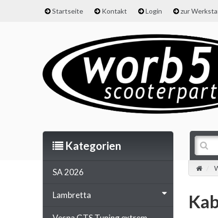
Startseite
Kontakt
Login
zur Werkst
Kategorien
W
SA 2026
Lambretta
Kab
Vespa GTS Tuning extrem