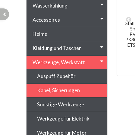
Wasserkühlung
starter versetzt
Kolbenclip 12mm Vespa V50, PK50
Accessoires
0, PV, PK
Stah
4,90 €
*
Sm
 €
*
Helme
PV
PK80
ETS
Kleidung und Taschen
Werkzeuge, Werkstatt
Auspuff Zubehör
Kabel, Sicherungen
Sonstige Werkzeuge
Werkzeuge für Elektrik
Werkzeuge für Motor