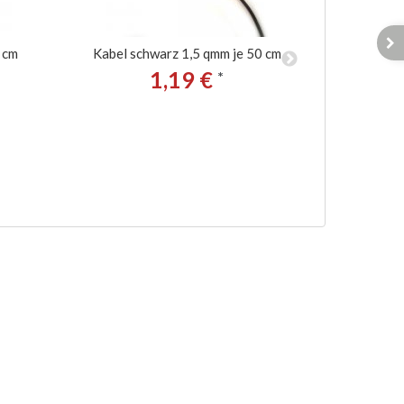
 cm
Kabel schwarz 1,5 qmm je 50 cm
Kabel b
1,19 €
*