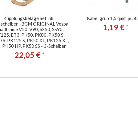
Kupplungsbeläge Set inkl.
Kabel grün 1,5 qmm je 50
lscheiben -BGM ORIGINAL Vespa
1,19 €
*
allframe V50, V90, SS50, SS90,
125, ET3, PK50, PK80, PK50 S,
 S, PK125 S, PK50 XL, PK125 XL,
, PK50 HP, PK50 SS - 3-Scheiben
22,05 €
*