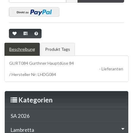
Beschreibung
Produkt Tags
GURT084 Gurthner Hauptdüse 84
Vergaser, Membrane,
carbs, reeds, GURTHNER DÜSEN, Gurthner jets
- Lieferanten
/ Hersteller Nr: LHDG084
Kategorien
SA 2026
Lambretta