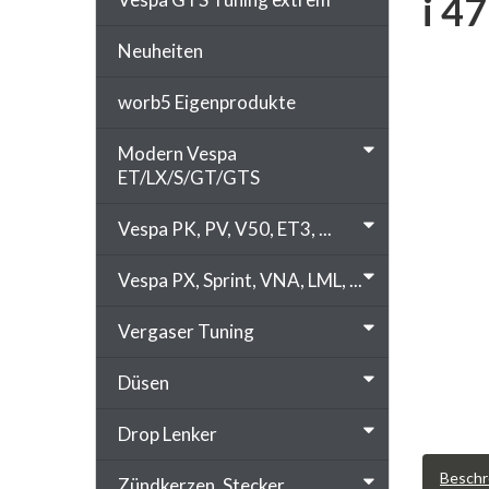
i 4
Neuheiten
worb5 Eigenprodukte
Modern Vespa
ET/LX/S/GT/GTS
Vespa PK, PV, V50, ET3, ...
Vespa PX, Sprint, VNA, LML, ...
Vergaser Tuning
Düsen
Drop Lenker
Beschr
Zündkerzen, Stecker, ...