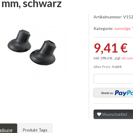
7 mm, schwarz
Artikelnummer:
V152
Kategorie:
sonstige 
9,41 €
inkl. 19% USt. , zzgl.
Versan
Alter Preis:
9,60 €
Wunschzettel
eibung
Produkt Tags