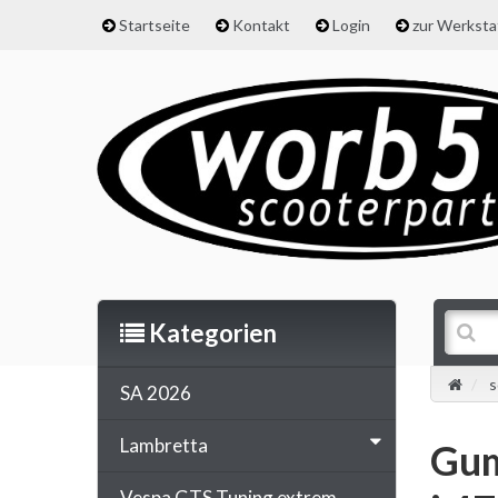
Startseite
Kontakt
Login
zur Werkst
Kategorien
s
SA 2026
Lambretta
Gum
Vespa GTS Tuning extrem