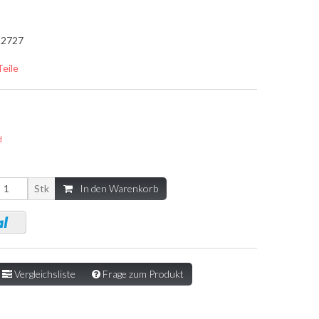
2727
Teile
d
Stk
In den Warenkorb
Vergleichsliste
Frage zum Produkt