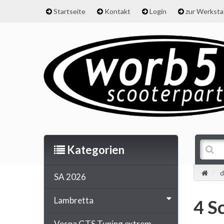
Startseite
Kontakt
Login
zur Werkst
Kategorien
d
SA 2026
Lambretta
4 S
Vespa GTS Tuning extrem