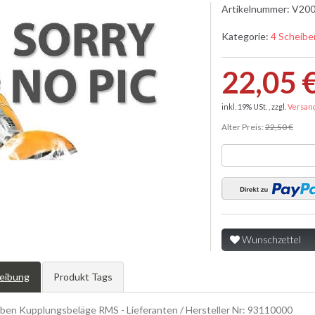
Artikelnummer:
V200
Kategorie:
4 Scheibe
22,05 
inkl. 19% USt. , zzgl.
Versan
Alter Preis:
22,50 €
Wunschzettel
eibung
Produkt Tags
iben Kupplungsbeläge RMS - Lieferanten / Hersteller Nr: 93110000