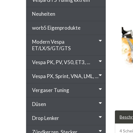
Neuheiten
worb5 Eigenprodukte
Modern Vespa
ET/LX/S/GT/GTS
Vespa PK, PV, V50, ET3, ...
Vespa PX, Sprint, VNA, LML, ...
Vergaser Tuning
Düsen
Beschr
Drop Lenker
4 Sche
Zündkerzen, Stecker, ...