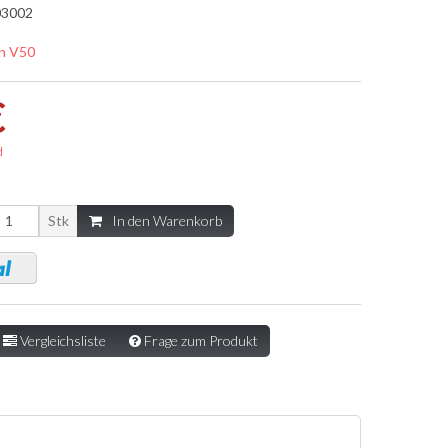
3002
n V50
€
d
Stk
In den Warenkorb
Vergleichsliste
Frage zum Produkt