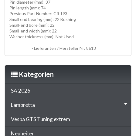
Pin diameter (mm): 37
Pin length (mm): 74
Previous Part Number: CR 193
Small end bearing (mm): 22 Bushing
Small-end bore (mm): 22
Small-end width (mm): 22
Washer thickness (mm): Not Used
PLEULE, HUBZAPFEN, conrods, HOT ROD KITS, hotrod
conrod kits
- Lieferanten / Hersteller Nr: 8613
Kategorien
SA 2026
Lambretta
Vespa GTS Tuning extrem
Neuheiten