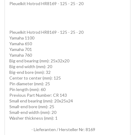
Pleuelkit Hotrod HR8169 - 125 - 25 - 20
Pleuelkit Hotrod HR8169 - 125 - 25 - 20
Yamaha 1100
Yamaha 650
Yamaha 701
Yamaha 760
Big end bearing (mm): 25x32x20
Big end width (mm): 20
Big-end bore (mm): 32
Center to center (mm): 125
Pin diameter (mm): 25
Pin length (mm): 60
Previous Part Number: CR 143
Small end bearing (mm): 20x25x24
Small-end bore (mm): 25
Small-end width (mm): 20
Washer thickness (mm): 1
PLEUELE, HUBZAPFEN, conrods, HOT ROD KITS, hotrod
conrod kits
- Lieferanten / Hersteller Nr: 8169