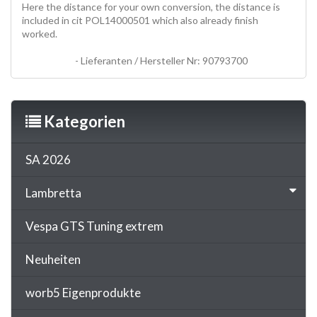
Here the distance for your own conversion, the distance is
included in cit POL14000501 which also already finish
worked.
Vespa, Smallframe, V 50, V50, PV, ET3, PK, PkS, Pk S,
XL, Zylinder, cylinder, pistons, Zylinder 51 mm, 51 stroke, Polini
W5 130 CC
- Lieferanten / Hersteller Nr: 90793700
Kategorien
SA 2026
Lambretta
Vespa GTS Tuning extrem
Neuheiten
worb5 Eigenprodukte