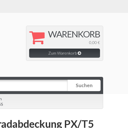
WARENKORB
0,00 €
Zum Warenkorb
Suchen
n
SS
rradabdeckung PX/T5