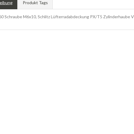
eibung
Produkt Tags
0 Schraube M6x10, Schlitz Lüfterradabdeckung PX/T5 Zylinderhaube 
 Rally, Sprint, MOTORBLOCK, motor casing, MOTORSCHRAUBEN, casing