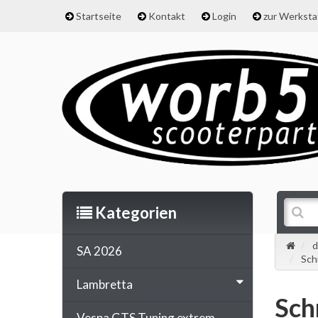
Startseite
Kontakt
Login
zur Werkst
Kategorien
d
SA 2026
Sch
Lambretta
Sch
Vespa GTS Tuning extrem