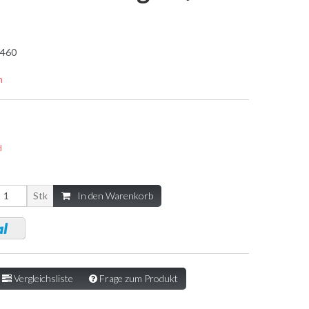
460
n
d
Stk
In den Warenkorb
Vergleichsliste
Frage zum Produkt