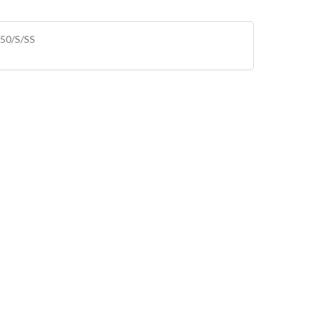
V50/S/SS
 bolts