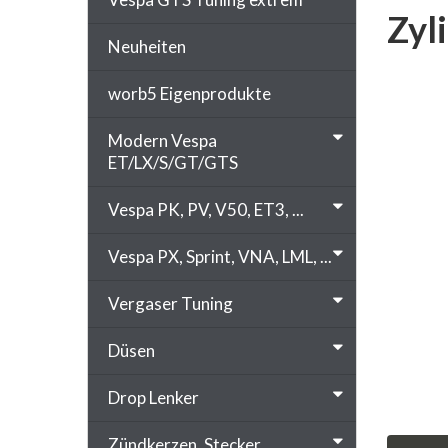
Zyl
Neuheiten
worb5 Eigenprodukte
Modern Vespa
ET/LX/S/GT/GTS
Vespa PK, PV, V50, ET3, ...
Vespa PX, Sprint, VNA, LML, ...
Vergaser Tuning
Düsen
Drop Lenker
Zündkerzen, Stecker, ...