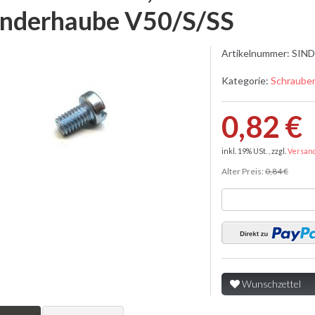
inderhaube V50/S/SS
Artikelnummer:
SIND
Kategorie:
Schraube
0,82 €
inkl. 19% USt. , zzgl.
Versan
Alter Preis:
0,84 €
Wunschzettel