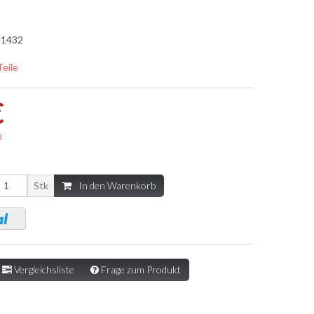
1432
Teile
€
d
Stk
In den Warenkorb
Vergleichsliste
Frage zum Produkt