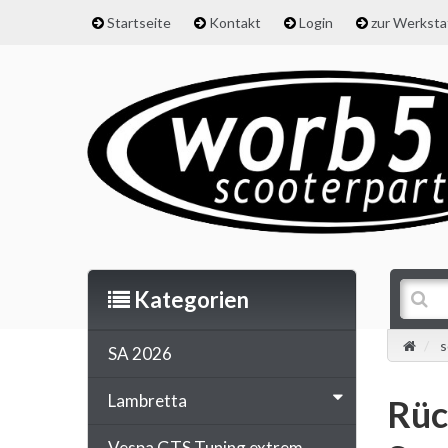
Startseite
Kontakt
Login
zur Werkst
Kategorien
s
SA 2026
Lambretta
Rüc
Vespa GTS Tuning extrem