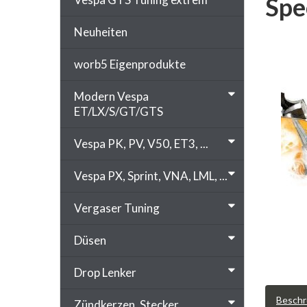
Spe
Neuheiten
worb5 Eigenprodukte
Modern Vespa
ET/LX/S/GT/GTS
Vespa PK, PV, V50, ET3, ...
Vespa PX, Sprint, VNA, LML, ...
Vergaser Tuning
Düsen
Drop Lenker
Beschr
Zündkerzen, Stecker, ...