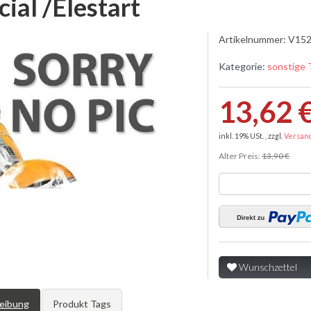
cial /Elestart
Artikelnummer:
V152
Kategorie:
sonstige 
13,62 
inkl. 19% USt. , zzgl.
Versan
Alter Preis:
13,90 €
Wunschzettel
eibung
Produkt Tags