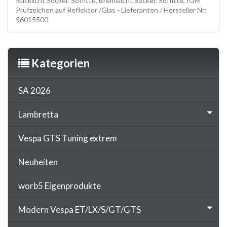
Rücklicht Sockel: Soffitte, Bremslicht Sockel: Soffitte, IGM
Prüfzeichen auf Reflektor /Glas - Lieferanten / Hersteller Nr:
56015500
Kategorien
SA 2026
Lambretta
Vespa GTS Tuning extrem
Neuheiten
worb5 Eigenprodukte
Modern Vespa ET/LX/S/GT/GTS