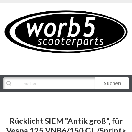
Suchen
Alle Kategorien
Rücklicht SIEM "Antik groß", für
Vespa 125 VNB6/150 GL /Sprint>