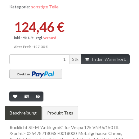
Kategorie:
sonstige Teile
124,46 €
inkl. 19% USt. , zzgl.
Versand
Alter Preis:
127,00 €
Stk
In den Warenkorb
Beschreibung
Produkt Tags
Rücklicht SIEM "Antik groß", für Vespa 125 VNB6/150 GL
/Sprint> 025478 /180SS>0018000, Metallgehäuse Chrom,