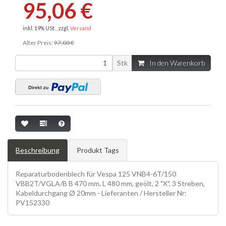
95,06 €
inkl. 19% USt. , zzgl.
Versand
Alter Preis:
97,00 €
Stk
In den Warenkorb
Beschreibung
Produkt Tags
Reparaturbodenblech für Vespa 125 VNB4-6T/150
VBB2T/VGLA/B B 470 mm, L 480 mm, geölt, 2 "X", 3 Streben,
Kabeldurchgang Ø 20mm - Lieferanten / Hersteller Nr:
PV152330