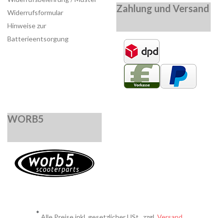
Zahlung und Versand
Widerrufsformular
Hinweise zur
Batterieentsorgung
WORB5
*
Alle Preise inkl. gesetzlicher USt., zzgl.
Versand