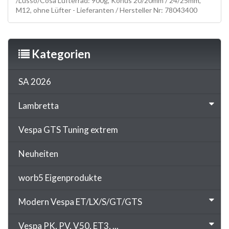
/Lusso/Cosa Lüfterrad: 900g, Konus 20/20mm / 24/25mm,
M12, ohne Lüfter - Lieferanten / Hersteller Nr: 78043400
Kategorien
SA 2026
Lambretta
Vespa GTS Tuning extrem
Neuheiten
worb5 Eigenprodukte
Modern Vespa ET/LX/S/GT/GTS
Vespa PK, PV, V50, ET3, ...