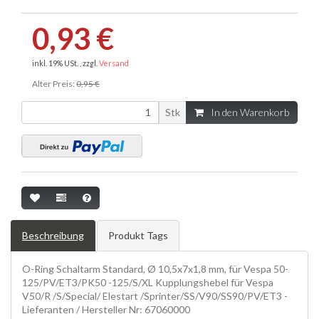
0,93 €
inkl. 19% USt. , zzgl.
Versand
Alter Preis:
0,95 €
Stk
In den Warenkorb
Beschreibung
Produkt Tags
O-Ring Schaltarm Standard, Ø 10,5x7x1,8 mm, für Vespa 50-
125/PV/ET3/PK50 -125/S/XL Kupplungshebel für Vespa
V50/R /S/Special/ Elestart /Sprinter/SS/V90/SS90/PV/ET3 -
Lieferanten / Hersteller Nr: 67060000