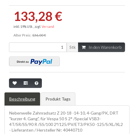
133,28 €
inkl. 19% USt. , zzgl.
Versand
Alter Preis:
136,00 €
Stk
In den Warenkorb
Beschreibung
Produkt Tags
Nebenwelle Zahnradsatz Z 20-18 -14-10, 4-Gang/PK, DRT
"kurzer 4. Gang", für Vespa 50 S 2° /Special V5B3-
4T/SR/SS/90 R /SS/100 2°/125/PV/ET3/PK50 -125/S/XL/XL2
- Lieferanten / Hersteller Nr: 40440710