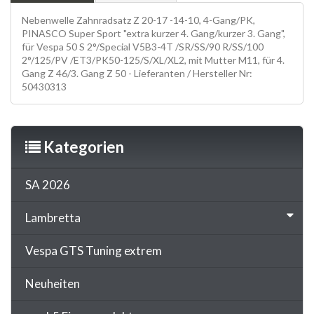
Nebenwelle Zahnradsatz Z 20-17 -14-10, 4-Gang/PK,
PINASCO Super Sport "extra kurzer 4. Gang/kurzer 3. Gang",
für Vespa 50 S 2°/Special V5B3-4T /SR/SS/90 R/SS/100
2°/125/PV /ET3/PK50-125/S/XL/XL2, mit Mutter M11, für 4.
Gang Z 46/3. Gang Z 50 - Lieferanten / Hersteller Nr:
50430313
Kategorien
SA 2026
Lambretta
Vespa GTS Tuning extrem
Neuheiten