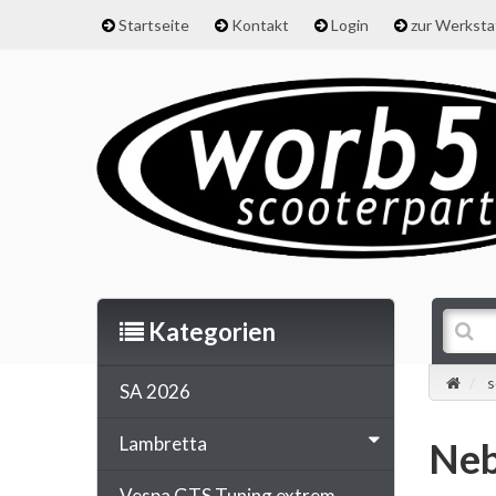
Startseite
Kontakt
Login
zur Werkst
Kategorien
s
SA 2026
Lambretta
Neb
Vespa GTS Tuning extrem