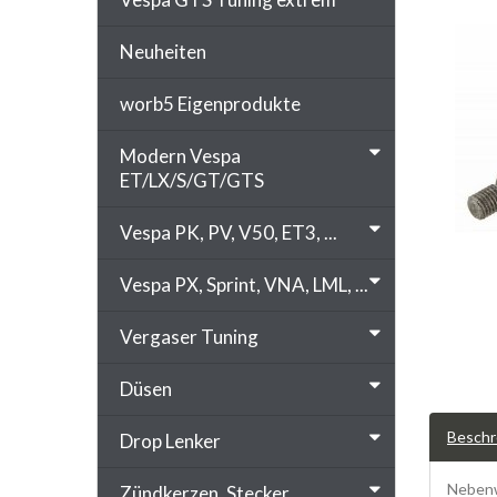
Neuheiten
worb5 Eigenprodukte
Modern Vespa
ET/LX/S/GT/GTS
Vespa PK, PV, V50, ET3, ...
Vespa PX, Sprint, VNA, LML, ...
Vergaser Tuning
Düsen
Beschr
Drop Lenker
Nebenw
Zündkerzen, Stecker, ...