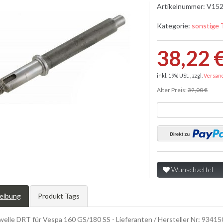
Artikelnummer:
V152
Kategorie:
sonstige 
38,22 
inkl. 19% USt. , zzgl.
Versan
Alter Preis:
39,00 €
Wunschzettel
eibung
Produkt Tags
elle DRT für Vespa 160 GS/180 SS - Lieferanten / Hersteller Nr: 9341