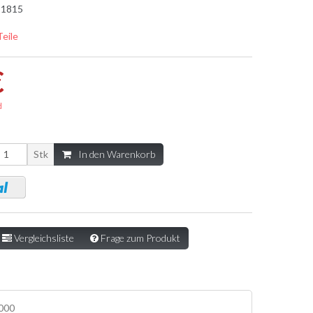
1815
Teile
€
d
Stk
In den Warenkorb
Vergleichsliste
Frage zum Produkt
5000