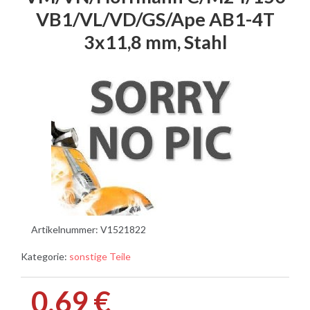
VB1/VL/VD/GS/Ape AB1-4T
3x11,8 mm, Stahl
Artikelnummer:
V1521822
Kategorie:
sonstige Teile
0,69 €