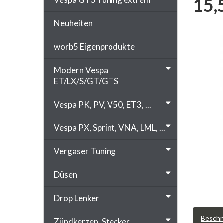
15,
Neuheiten
worb5 Eigenprodukte
Modern Vespa
ET/LX/S/GT/GTS
Vespa PK, PV, V50, ET3, ...
Vespa PX, Sprint, VNA, LML, ...
Vergaser Tuning
Düsen
Drop Lenker
Beschr
Zündkerzen, Stecker, ...