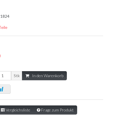
1824
Teile
d
Stk
In den Warenkorb
Vergleichsliste
Frage zum Produkt