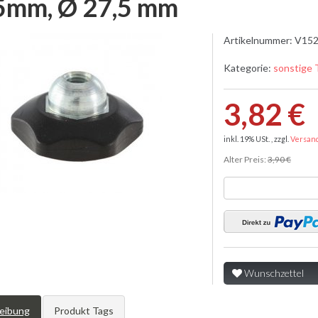
5mm, Ø 27,5 mm
Artikelnummer:
V152
Kategorie:
sonstige 
3,82 €
inkl. 19% USt. , zzgl.
Versan
Alter Preis:
3,90 €
Wunschzettel
eibung
Produkt Tags