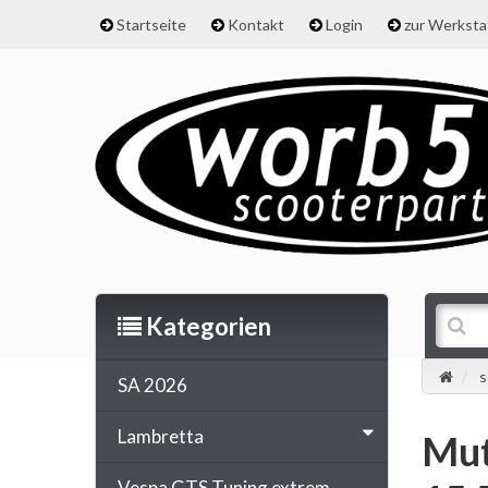
Startseite
Kontakt
Login
zur Werkst
Kategorien
s
SA 2026
Lambretta
Mut
Vespa GTS Tuning extrem