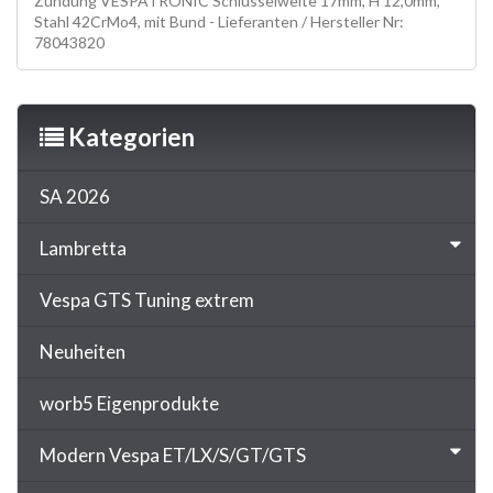
Zündung VESPATRONIC Schlüsselweite 17mm, H 12,0mm,
Stahl 42CrMo4, mit Bund - Lieferanten / Hersteller Nr:
78043820
Kategorien
SA 2026
Lambretta
Vespa GTS Tuning extrem
Neuheiten
worb5 Eigenprodukte
Modern Vespa ET/LX/S/GT/GTS