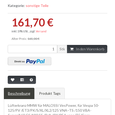
Kategorie:
sonstige Teile
161,70 €
inkl. 19% USt. , zzgl.
Versand
Alter Preis:
165,00 €
Stk
In den Warenkorb
Beschreibung
Produkt Tags
Lüfterkranz MMW für MALOSSI VesPower, für Vespa 50-
125/PV /ET3/PK/S/XL/XL2/125 VNA–TS /150 VBA-