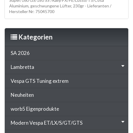
Super/160 GS/180 SS /Rally/PX/PE/Lusso/T5/Cosa
Aluminium, geschwungene Lüfter, 230gr - Lieferanten /
Hersteller Nr: 75045700
Kategorien
SA 2026
Lambretta
Vespa GTS Tuning extrem
Neuheiten
worb5 Eigenprodukte
Modern Vespa ET/LX/S/GT/GTS