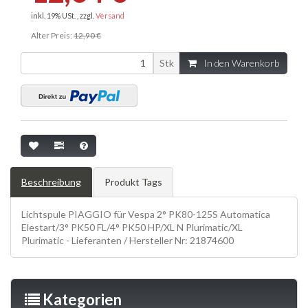
inkl. 19% USt. , zzgl.
Versand
Alter Preis:
12,90 €
Stk
In den Warenkorb
Beschreibung
Produkt Tags
Lichtspule PIAGGIO für Vespa 2° PK80-125S Automatica
Elestart/3° PK50 FL/4° PK50 HP/XL N Plurimatic/XL
Plurimatic - Lieferanten / Hersteller Nr: 21874600
Kategorien