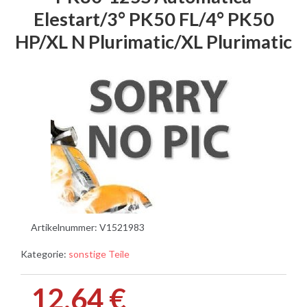
Elestart/3° PK50 FL/4° PK50
HP/XL N Plurimatic/XL Plurimatic
Artikelnummer:
V1521983
Kategorie:
sonstige Teile
12,64 €