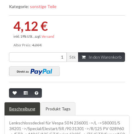
Kategorie:
sonstige Teile
4,12 €
inkl. 19% USt. , zzgl.
Versand
Alter Preis:
4,20 €
Stk
In den Warenkorb
Beschreibung
Produkt Tags
Lenkschlossdeckel für Vespa 50 N 236001 ->/L ->580001/S
34201 ->/Special/Elestart/SR /90 31301 ->/R/125 PV 028960