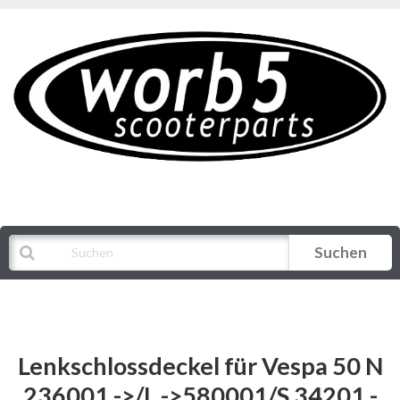
Suchen
Alle Kategorien
Lenkschlossdeckel für Vespa 50 N
236001 ->/L ->580001/S 34201 -