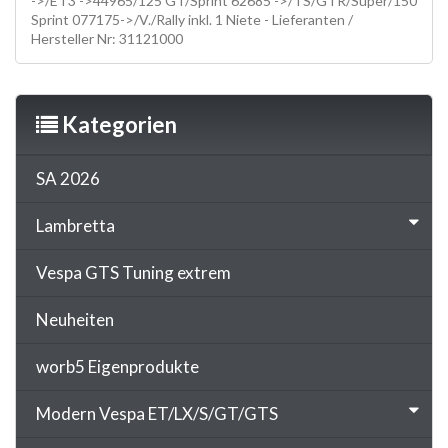
->/ET3 ->44965/125 GT/Sprint 62685 ->/TS/GTR/Super/150
Sprint 077175->/V./Rally inkl. 1 Niete - Lieferanten /
Hersteller Nr: 31121000
Kategorien
SA 2026
Lambretta
Vespa GTS Tuning extrem
Neuheiten
worb5 Eigenprodukte
Modern Vespa ET/LX/S/GT/GTS