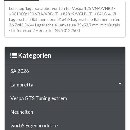
Lenkkopflagersatz oben/unten für Vespa 125 VNA/VNB3 -
>061000/150 VBA/VBB1T ->82819/VGLB1T ->041664, Ø
Lagerschale Rahmen oben 31x43/ Lagerschale Rahmen unten
36,7x43,5/64/ Lagerschale Lenksäule 35x53,7 mm, mit Kugeln
- Lieferanten / Hersteller Nr: 90122500
Kategorien
SA 2026
Lambretta
Vespa GTS Tuning extrem
Neuheiten
worb5 Eigenprodukte