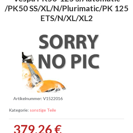
/PK50 SS/XL/N/Plurimatic/PK 125
ETS/N/XL/XL2
Artikelnummer:
V1522016
Kategorie:
sonstige Teile
379,26 €