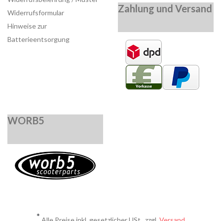
Zahlung und Versand
Widerrufsformular
Hinweise zur
Batterieentsorgung
WORB5
*
Alle Preise inkl. gesetzlicher USt., zzgl.
Versand