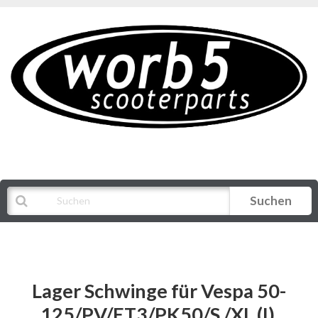
Suchen
Alle Kategorien
Lager Schwinge für Vespa 50-
125/PV/ET3/PK50/S /XL (I),