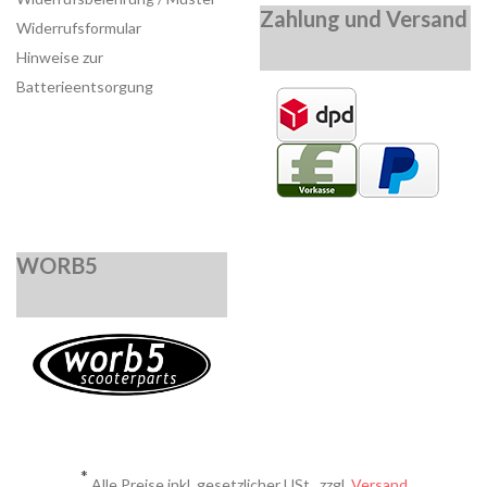
Zahlung und Versand
Widerrufsformular
Hinweise zur
Batterieentsorgung
WORB5
*
Alle Preise inkl. gesetzlicher USt., zzgl.
Versand