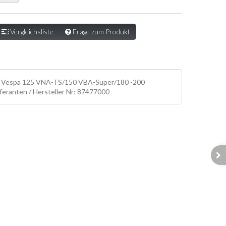
Vergleichsliste
Frage zum Produkt
ür Vespa 125 VNA-TS/150 VBA-Super/180 -200
eranten / Hersteller Nr: 87477000