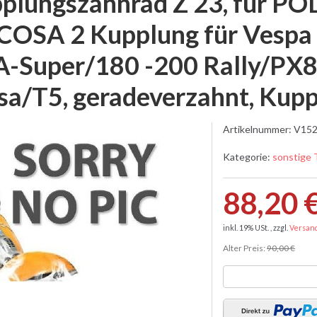
plungszahnrad Z 23, für POL
 COSA 2 Kupplung für Vesp
-Super/180 -200 Rally/PX
sa/T5, geradeverzahnt, Kup
Artikelnummer:
V152
Kategorie:
sonstige 
88,20 
inkl. 19% USt. , zzgl.
Versan
Alter Preis:
90,00 €