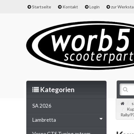
Startseite
Kontakt
Login
zur Werkst
Kategorien
s
SA 2026
Kup
Rally/
Lambretta
Vespa GTS Tuning extrem