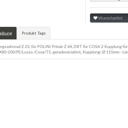
Wunschzettel
eibung
Produkt Tags
ngszahnrad Z 23, für POLINI Primär Z 64, DRT für COSA 2 Kupplung f
PX80-200/PE/Lusso /Cosa/T5, geradeverzahnt, Kupplung: Ø 115mm - Lief