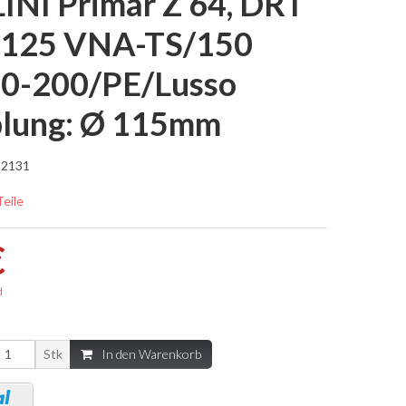
INI Primär Z 64, DRT
a 125 VNA-TS/150
80-200/PE/Lusso
plung: Ø 115mm
2131
Teile
€
d
Stk
In den Warenkorb