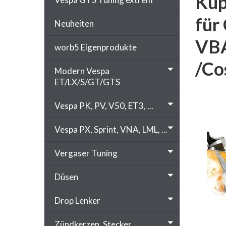
Kup
für
Neuheiten
VBA
worb5 Eigenprodukte
/Co
Modern Vespa
ET/LX/S/GT/GTS
Vespa PK, PV, V50, ET3, ...
Vespa PX, Sprint, VNA, LML, ...
Vergaser Tuning
Düsen
Drop Lenker
Zündkerzen, Stecker, ...