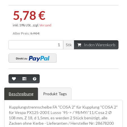
5,78 €
inkl. 19% USt. , zzgl.
Versand
Alter Preis:
5,90 €
Stk
In den Warenkorb
Beschreibung
Produkt Tags
Kupplungstrennscheibe FA "COSA 2" für Kupplung "COSA 2"
für Vespa PX125-200 E Lusso `95-> /`98/MY/`11/Cosa 2 Ø
108 mm, Z 18, d 1,5mm, es werden 2 Stück benötigt, alle
Zacken ohne Kerbe - Lieferanten / Hersteller Nr: 28678200