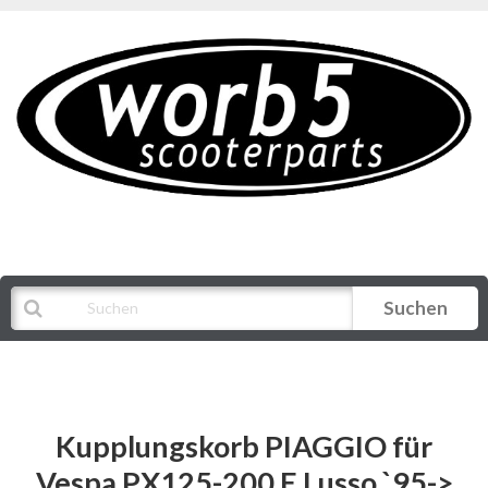
Suchen
Alle Kategorien
Kupplungskorb PIAGGIO für
Vespa PX125-200 E Lusso `95->