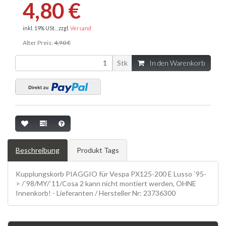
4,80 €
inkl. 19% USt. , zzgl.
Versand
Alter Preis:
4,90 €
Stk
In den Warenkorb
Beschreibung
Produkt Tags
Kupplungskorb PIAGGIO für Vespa PX125-200 E Lusso `95-
> /`98/MY/`11/Cosa 2 kann nicht montiert werden, OHNE
Innenkorb! - Lieferanten / Hersteller Nr: 23736300