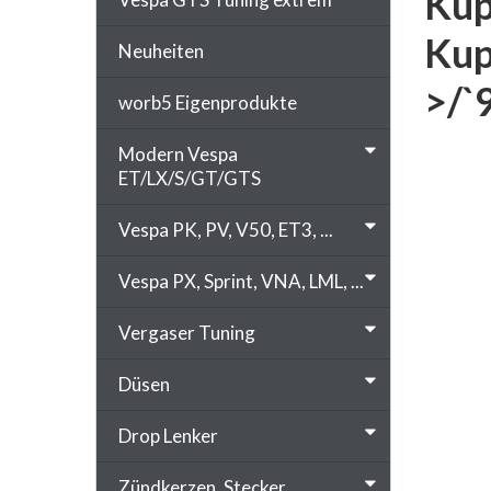
Kup
Kup
Neuheiten
>/`
worb5 Eigenprodukte
Modern Vespa
ET/LX/S/GT/GTS
Vespa PK, PV, V50, ET3, ...
Vespa PX, Sprint, VNA, LML, ...
Vergaser Tuning
Düsen
Drop Lenker
Zündkerzen, Stecker, ...