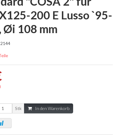
ard "COSA 2" für
X125-200 E Lusso `95-
, Øi 108 mm
2144
Teile
€
d
Stk
In den Warenkorb