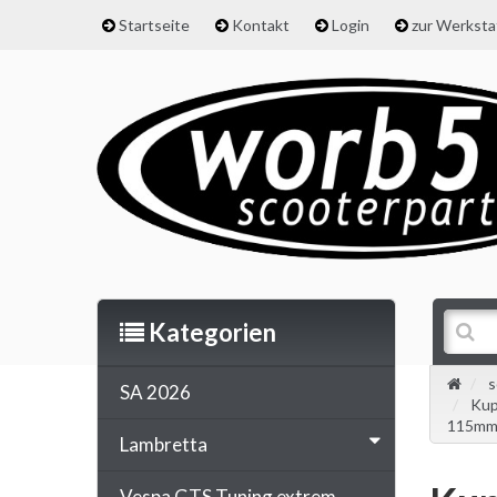
Startseite
Kontakt
Login
zur Werkst
Kategorien
s
SA 2026
Kup
115mm,
Lambretta
Vespa GTS Tuning extrem