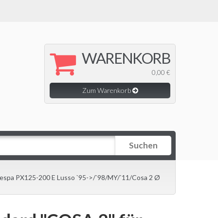
WARENKORB
0,00 €
Zum Warenkorb
Suchen
espa PX125-200 E Lusso `95->/`98/MY/`11/Cosa 2 Ø