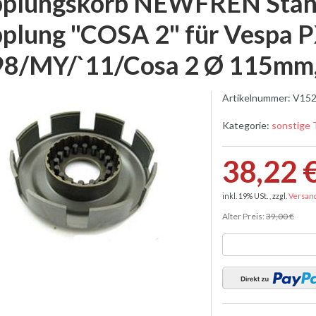
plungskorb NEWFREN Stand
plung "COSA 2" für Vespa P
98/MY/`11/Cosa 2 Ø 115mm
Artikelnummer:
V152
Kategorie:
sonstige 
38,22 
inkl. 19% USt. , zzgl.
Versan
Alter Preis:
39,00 €