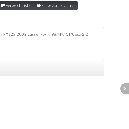
Vergleichsliste
Frage zum Produkt
a PX125-200 E Lusso `95->/`98/MY/`11/Cosa 2 Ø