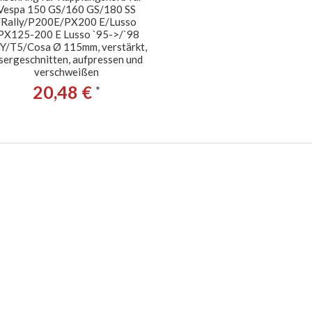
Vespa 150 GS/160 GS/180 SS
/Rally/P200E/PX200 E/Lusso
PX125-200 E Lusso `95->/`98
Y/T5/Cosa Ø 115mm, verstärkt,
sergeschnitten, aufpressen und
verschweißen
20,48 €
*