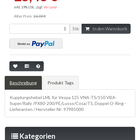
inkl. 19% USt. , zzgl.
Versand
Alter Preis:
26,00 €
Stk
In den Warenkorb
Beschreibung
Produkt Tags
Kupplungshebel LML für Vespa 125 VNA-TS/150 VBA-
Super/Rally /PX80-200/PE/Lusso/Cosa/T5, Doppel O-Ring -
Lieferanten / Hersteller Nr: 97985000
Kategorien