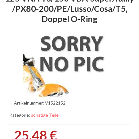
/PX80-200/PE/Lusso/Cosa/T5,
Doppel O-Ring
Artikelnummer:
V1522152
Kategorie:
sonstige Teile
25,48 €