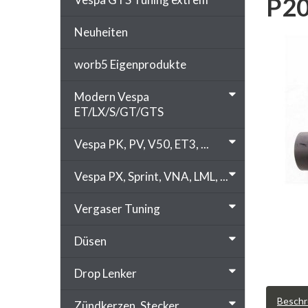
P20
Neuheiten
worb5 Eigenprodukte
Modern Vespa
ET/LX/S/GT/GTS
Vespa PK, PV, V50, ET3, ...
Vespa PX, Sprint, VNA, LML, ...
Vergaser Tuning
Düsen
Drop Lenker
Beschr
Zündkerzen, Stecker, ...