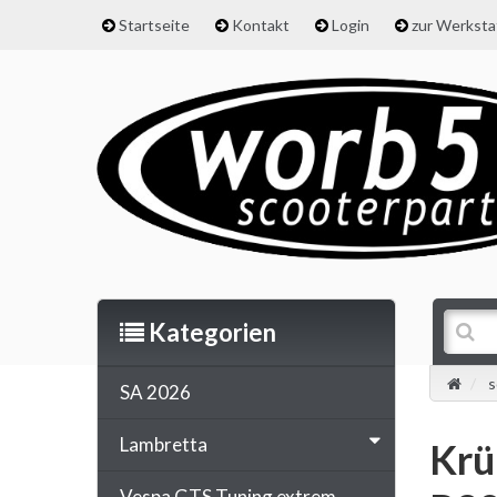
Startseite
Kontakt
Login
zur Werkst
Kategorien
s
SA 2026
Lambretta
Krü
Vespa GTS Tuning extrem