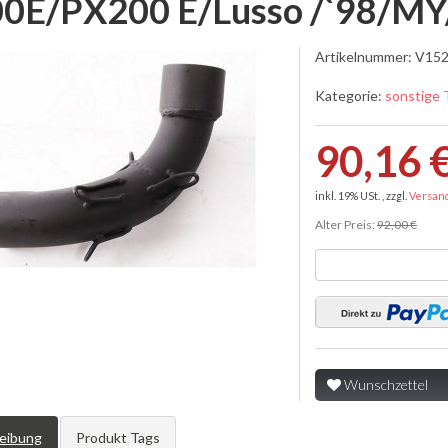
0E/PX200 E/Lusso /`98/MY/
Artikelnummer:
V152
Kategorie:
sonstige 
90,16 
inkl. 19% USt. , zzgl.
Versan
Alter Preis:
92,00 €
Wunschzettel
eibung
Produkt Tags