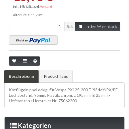
inkl. 19% USt. , zzgl.
Versand
Alter Preis:
11,20 €
Stk
In den Warenkorb
Beschreibung
Produkt Tags
Kotflügelnippel eckig, für Vespa PX125-200 E `98/MY/PX/PE,
Lochabstand: 95mm, Plastik, chrom, L 195 mm, B 25 mm -
Lieferanten / Hersteller Nr: 75062200
Kategorien