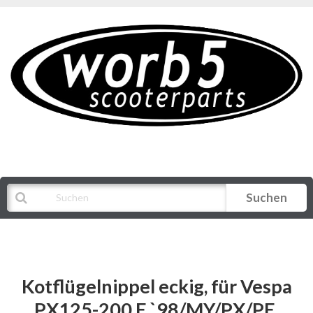
Suchen
Alle Kategorien
Kotflügelnippel eckig, für Vespa
PX125-200 E `98/MY/PX/PE,