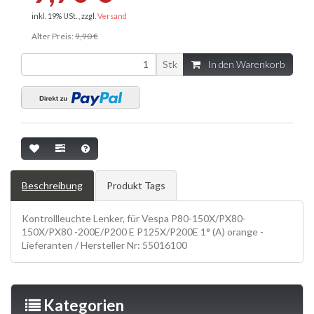
inkl. 19% USt. , zzgl.
Versand
Alter Preis:
9,90 €
Stk
In den Warenkorb
Beschreibung
Produkt Tags
Kontrollleuchte Lenker, für Vespa P80-150X/PX80-
150X/PX80 -200E/P200 E P125X/P200E 1° (A) orange -
Lieferanten / Hersteller Nr: 55016100
Kategorien