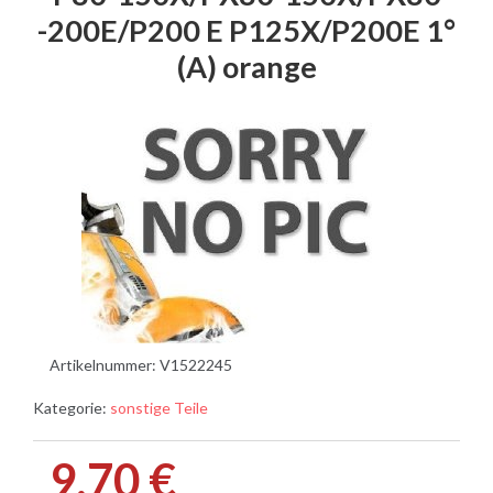
-200E/P200 E P125X/P200E 1°
(A) orange
Artikelnummer:
V1522245
Kategorie:
sonstige Teile
9,70 €