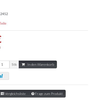
2452
Teile
€
d
Stk
In den Warenkorb
Vergleichsliste
Frage zum Produkt