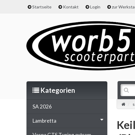
Startseite
Kontakt
Login
zur Werkst
Kategorien
s
SA 2026
Lambretta
Kei
Vespa GTS Tuning extrem