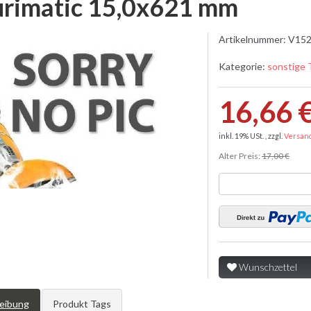
urimatic 15,0x621 mm
Artikelnummer:
V152
Kategorie:
sonstige 
16,66 
inkl. 19% USt. , zzgl.
Versan
Alter Preis:
17,00 €
Wunschzettel
eibung
Produkt Tags