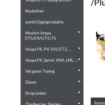
/Pl
Neuheiten
worb5 Eigenprodukte
Modern Vespa
ET/LX/S/GT/GTS
Vespa PK, PV, V50, ET3, ...
Vespa PX, Sprint, VNA, LML, ...
Vergaser Tuning
Düsen
Drop Lenker
Beschr
Zündkerzen, Stecker, ...