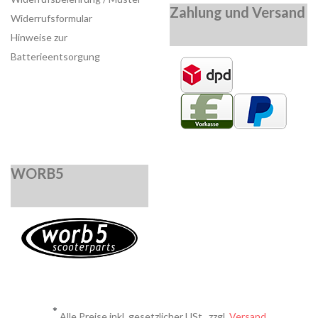
Zahlung und Versand
Widerrufsformular
Hinweise zur
Batterieentsorgung
WORB5
*
Alle Preise inkl. gesetzlicher USt., zzgl.
Versand