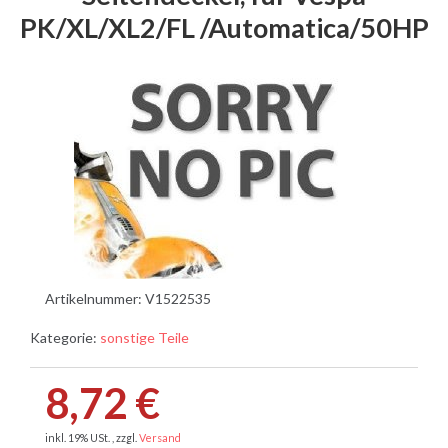
PK/XL/XL2/FL /Automatica/50HP
Artikelnummer:
V1522535
Kategorie:
sonstige Teile
8,72 €
inkl. 19% USt. , zzgl.
Versand