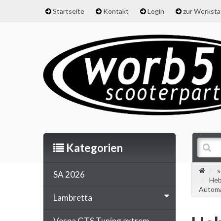
Startseite
Kontakt
Login
zur Werkst
Kategorien
s
SA 2026
Heb
Automa
Lambretta
Vespa GTS Tuning extrem