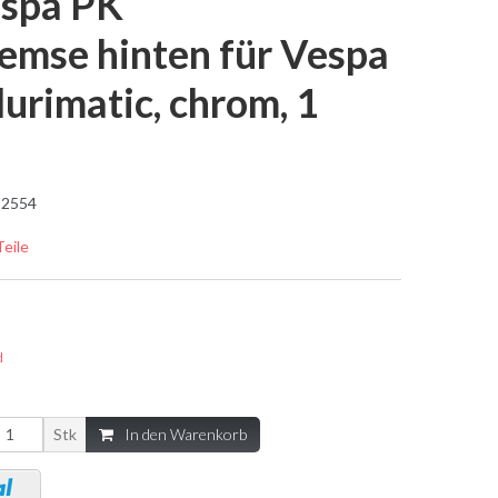
espa PK
emse hinten für Vespa
rimatic, chrom, 1
2554
Teile
d
Stk
In den Warenkorb