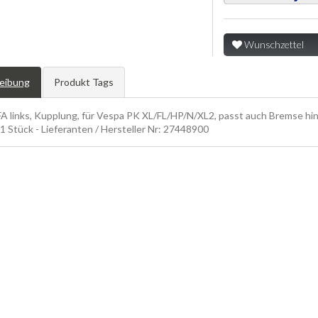
Wunschzettel
eibung
Produkt Tags
FA links, Kupplung, für Vespa PK XL/FL/HP/N/XL2, passt auch Bremse hi
1 Stück - Lieferanten / Hersteller Nr: 27448900