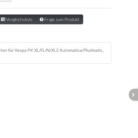
Vergleichsliste
Frage zum Produkt
nten für Vespa PK XL/FL/N/XL2 Automatica/Plurimatic,