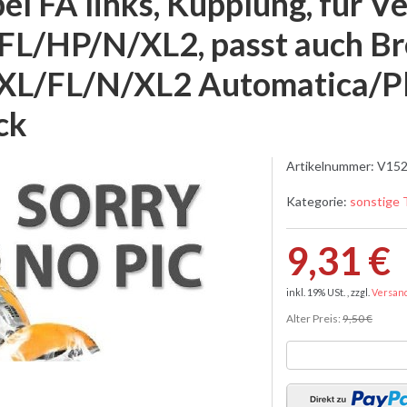
el FA links, Kupplung, für V
FL/HP/N/XL2, passt auch Br
XL/FL/N/XL2 Automatica/Plu
ck
Artikelnummer:
V152
Kategorie:
sonstige 
9,31 €
inkl. 19% USt. , zzgl.
Versan
Alter Preis:
9,50 €