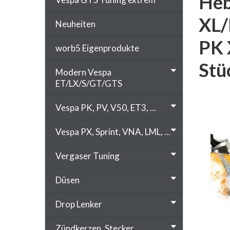
Heb
XL/
Neuheiten
PK 
worb5 Eigenprodukte
Stü
Modern Vespa
ET/LX/S/GT/GTS
Vespa PK, PV, V50, ET3, ...
Vespa PX, Sprint, VNA, LML, ...
Vergaser Tuning
Düsen
Drop Lenker
Zündkerzen, Stecker, ...