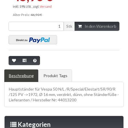
inkl. 19% USt. , zzgl.
Versand
Alter Preis:
46,90 €
Stk
In den Warenkorb
Beschreibung
Produkt Tags
Hauptständer für Vespa 50 N/L /R/Special/Elestart/SR/90/R
/125 PV ->1972, Ø 16 mm, verzinkt, dünn, ohne Ständerfüße -
Lieferanten / Hersteller Nr: 44013200
Kategorien