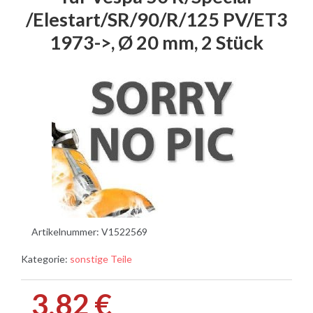
/Elestart/SR/90/R/125 PV/ET3
1973->, Ø 20 mm, 2 Stück
Artikelnummer:
V1522569
Kategorie:
sonstige Teile
3,82 €