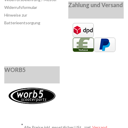
Zahlung und Versand
Widerrufsformular
Hinweise zur
Batterieentsorgung
WORB5
*
Alle Preise inkl. gesetzlicher USt., zzgl.
Versand